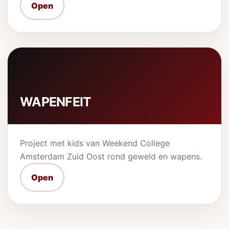
Open
WAPENFEIT
Project met kids van Weekend College
Amsterdam Zuid Oost rond geweld en wapens.
Open